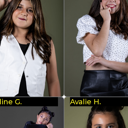
line G.
Avalie H.