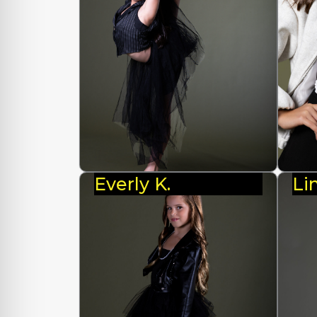
Everly K.
Li