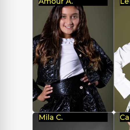
Amour A.
Le
Mila C.
Ca