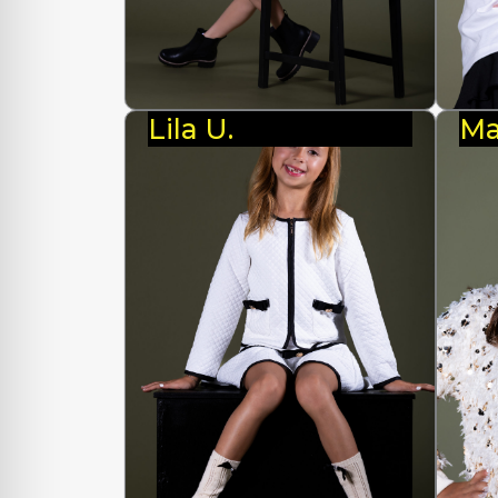
Lila U.
Ma