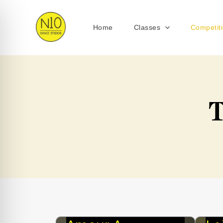
Skip
to
Home
Classes
Competit
content