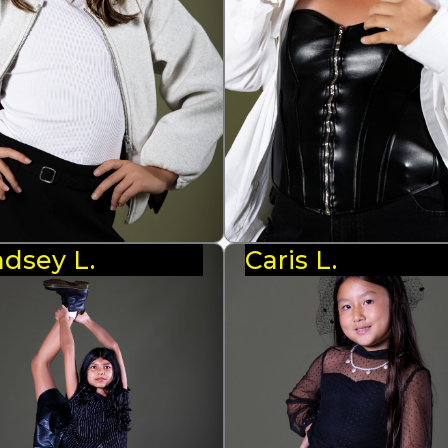
ndsey L.
Caris L.