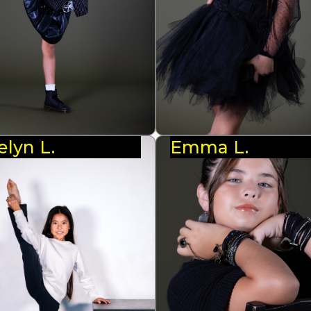
elyn L.
Emma L.