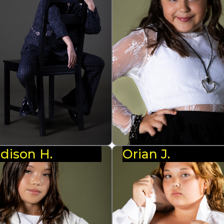
dison H.
Orian J.