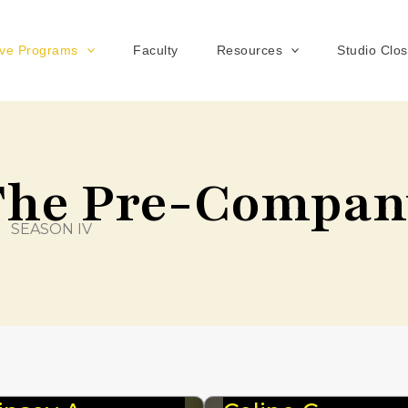
ive Programs
Faculty
Resources
Studio Clo
The Pre-Compan
SEASON IV