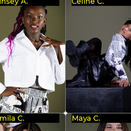
insey A.
Celine C.
mila C.
Maya C.