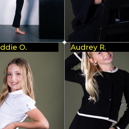
ddie O.
Audrey R.