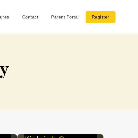
sures
Contact
Parent Portal
Register
y